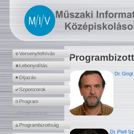
Versenyfelhívás
Programbizot
Lebonyolítás
Dr. Gingl
Díjazás
Szponzorok
Program
Regisztráció
Programbizottság
Dr. Pletl S