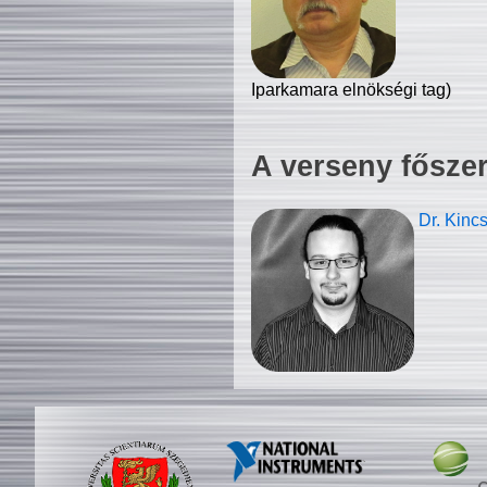
Iparkamara elnökségi tag)
A verseny fősze
Dr. Kinc