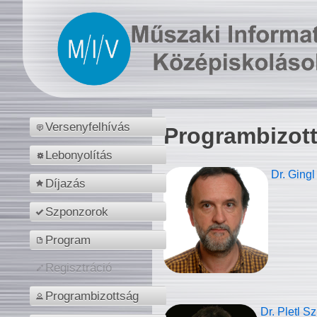
Versenyfelhívás
Programbizot
Lebonyolítás
Dr. Gingl
Díjazás
Szponzorok
Program
Regisztráció
Programbizottság
Dr. Pletl S