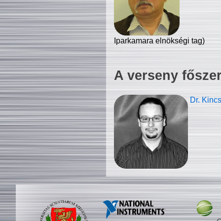
Iparkamara elnökségi tag)
A verseny fősze
Dr. Kinc