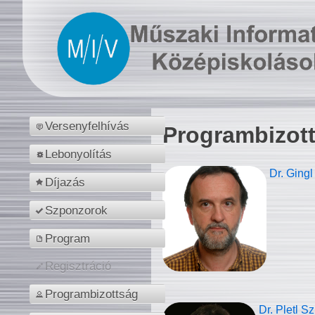
Versenyfelhívás
Programbizot
Lebonyolítás
Dr. Gingl
Díjazás
Szponzorok
Program
Regisztráció
Programbizottság
Dr. Pletl S