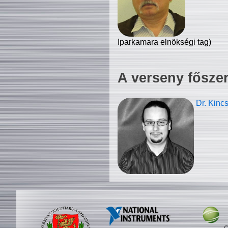
Iparkamara elnökségi tag)
A verseny fősze
Dr. Kinc