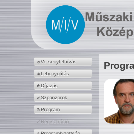
Versenyfelhívás
Progr
Lebonyolítás
Díjazás
Szponzorok
Program
Regisztráció
Programbizottság