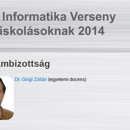
ambizottság
Dr. Gingl Zoltán
(egyetemi docens)