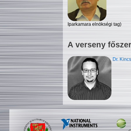
Iparkamara elnökségi tag)
A verseny fősze
Dr. Kinc