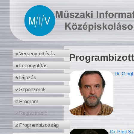
Versenyfelhívás
Programbizot
Lebonyolítás
Dr. Gingl
Díjazás
Szponzorok
Program
Regisztráció
Programbizottság
Dr. Pletl S