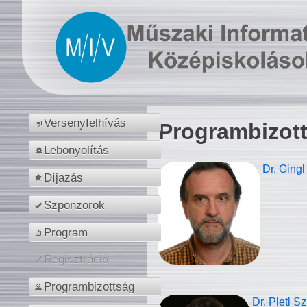
Versenyfelhívás
Programbizot
Lebonyolítás
Dr. Gingl
Díjazás
Szponzorok
Program
Regisztráció
Programbizottság
Dr. Pletl S