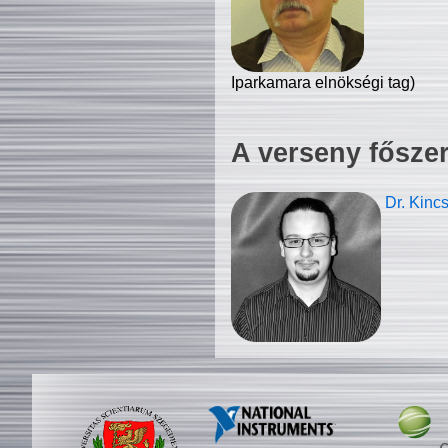
Iparkamara elnökségi tag)
A verseny fősze
Dr. Kinc