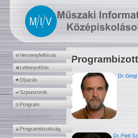
Versenyfelhívás
Programbizot
Lebonyolítás
Dr. Gingl
Díjazás
Szponzorok
Program
Regisztráció
Programbizottság
Dr. Pletl S