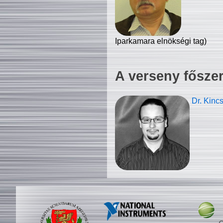
Iparkamara elnökségi tag)
A verseny fősze
Dr. Kinc