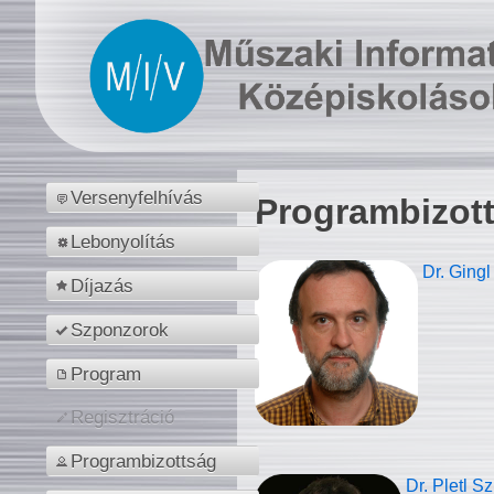
Versenyfelhívás
Programbizot
Lebonyolítás
Dr. Gingl
Díjazás
Szponzorok
Program
Regisztráció
Programbizottság
Dr. Pletl S