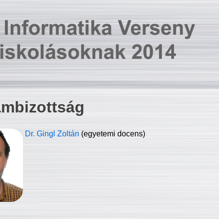
ambizottság
Dr. Gingl Zoltán
(egyetemi docens)