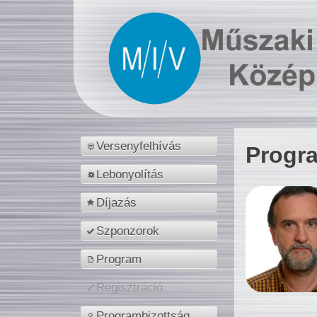
Versenyfelhívás
Progr
Lebonyolítás
Díjazás
Szponzorok
Program
Regisztráció
Programbizottság