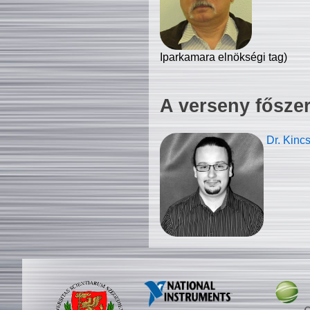
Iparkamara elnökségi tag)
A verseny fősze
Dr. Kinc