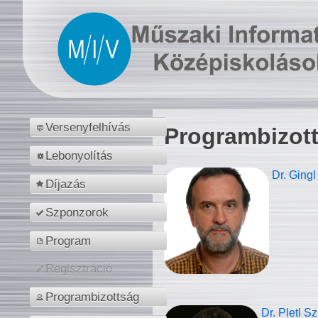
Versenyfelhívás
Programbizot
Lebonyolítás
Dr. Gingl
Díjazás
Szponzorok
Program
Regisztráció
Programbizottság
Dr. Pletl S