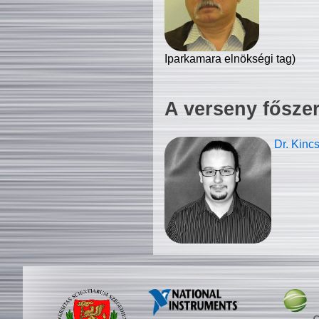
Iparkamara elnökségi tag)
A verseny fősze
Dr. Kinc