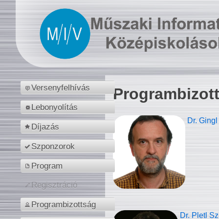
Versenyfelhívás
Programbizot
Lebonyolítás
Dr. Gingl
Díjazás
Szponzorok
Program
Regisztráció
Programbizottság
Dr. Pletl S