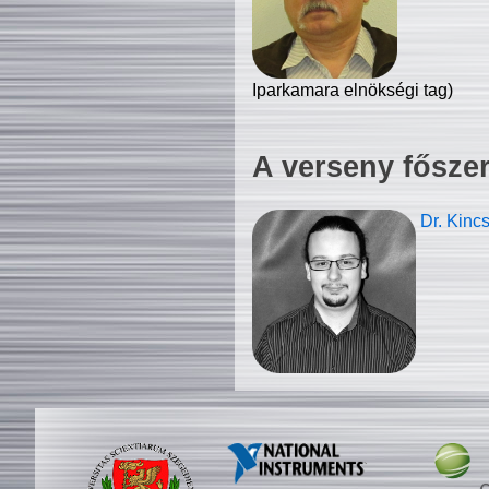
Iparkamara elnökségi tag)
A verseny fősze
Dr. Kinc