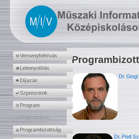
Versenyfelhívás
Programbizot
Lebonyolítás
Dr. Gingl
Díjazás
Szponzorok
Program
Regisztráció
Programbizottság
Dr. Pletl S