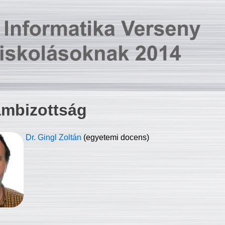
ambizottság
Dr. Gingl Zoltán
(egyetemi docens)