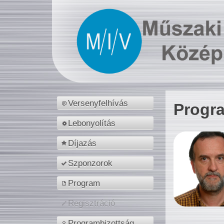
Versenyfelhívás
Progr
Lebonyolítás
Díjazás
Szponzorok
Program
Regisztráció
Programbizottság