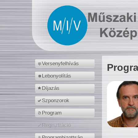
Versenyfelhívás
Progr
Lebonyolítás
Díjazás
Szponzorok
Program
Regisztráció
Programbizottság