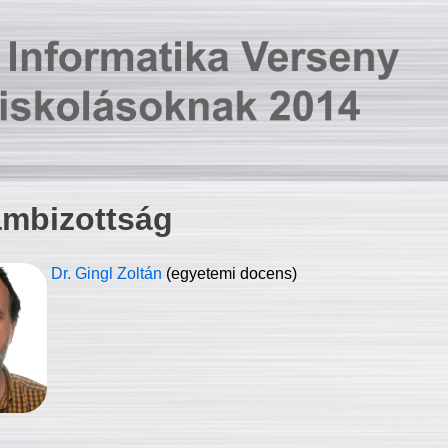
ambizottság
Dr. Gingl Zoltán
(egyetemi docens)