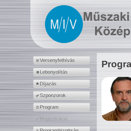
Versenyfelhívás
Progr
Lebonyolítás
Díjazás
Szponzorok
Program
Regisztráció
Programbizottság