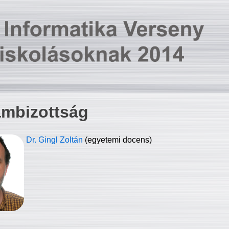
ambizottság
Dr. Gingl Zoltán
(egyetemi docens)