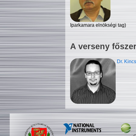
Iparkamara elnökségi tag)
A verseny fősze
Dr. Kinc