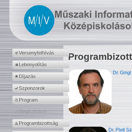
Versenyfelhívás
Programbizot
Lebonyolítás
Dr. Gingl
Díjazás
Szponzorok
Program
Regisztráció
Programbizottság
Dr. Pletl S