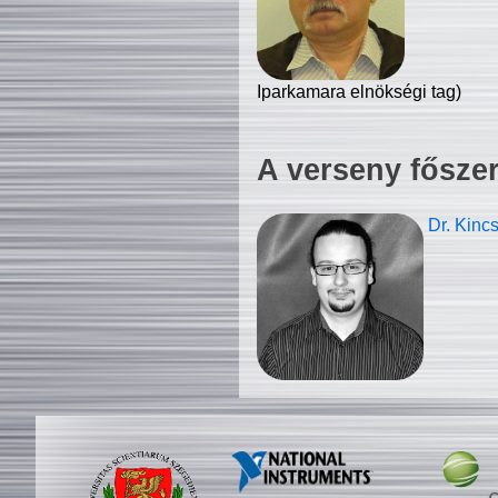
Iparkamara elnökségi tag)
A verseny fősze
Dr. Kinc