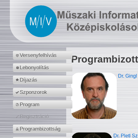
Versenyfelhívás
Programbizot
Lebonyolítás
Dr. Gingl
Díjazás
Szponzorok
Program
Regisztráció
Programbizottság
Dr. Pletl S