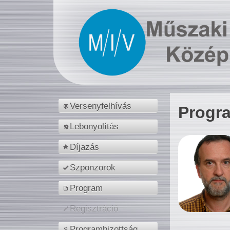
Versenyfelhívás
Progr
Lebonyolítás
Díjazás
Szponzorok
Program
Regisztráció
Programbizottság