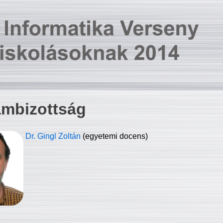
ambizottság
Dr. Gingl Zoltán
(egyetemi docens)