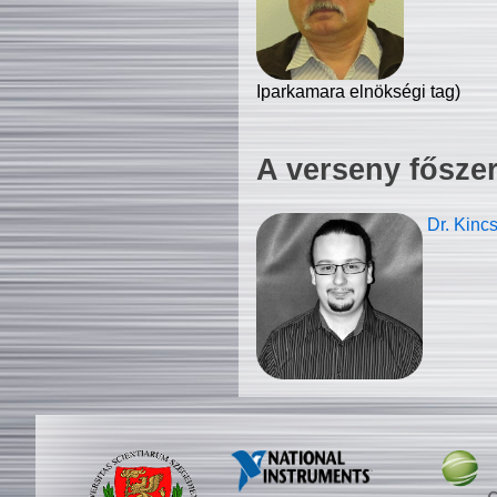
Iparkamara elnökségi tag)
A verseny fősze
Dr. Kinc