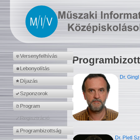
Versenyfelhívás
Programbizot
Lebonyolítás
Dr. Gingl
Díjazás
Szponzorok
Program
Regisztráció
Programbizottság
Dr. Pletl S