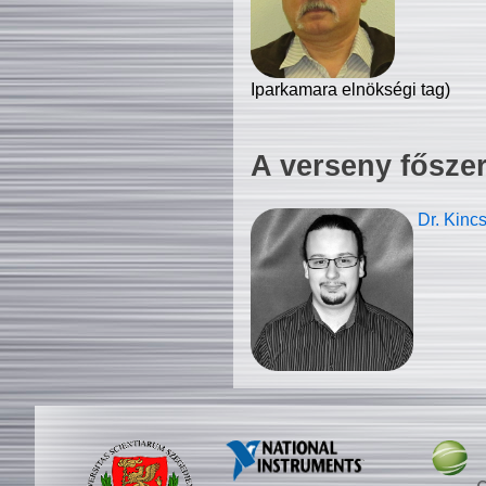
Iparkamara elnökségi tag)
A verseny fősze
Dr. Kinc