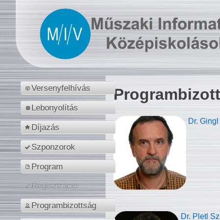
Versenyfelhívás
Programbizot
Lebonyolítás
Dr. Gingl
Díjazás
Szponzorok
Program
Regisztráció
Programbizottság
Dr. Pletl S