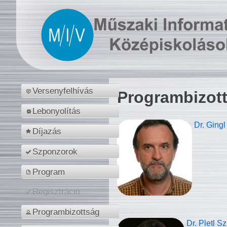
Versenyfelhívás
Programbizot
Lebonyolítás
Dr. Gingl
Díjazás
Szponzorok
Program
Regisztráció
Programbizottság
Dr. Pletl S