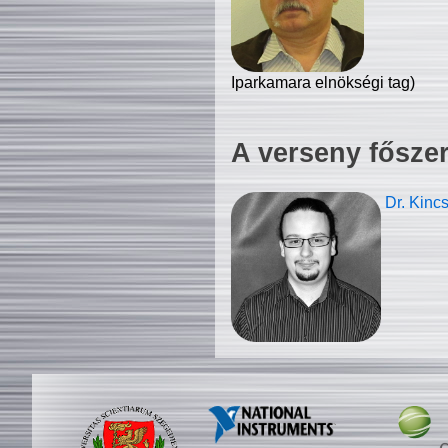
Iparkamara elnökségi tag)
A verseny fősze
Dr. Kinc