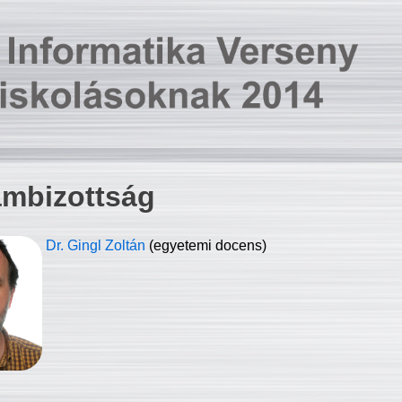
ambizottság
Dr. Gingl Zoltán
(egyetemi docens)