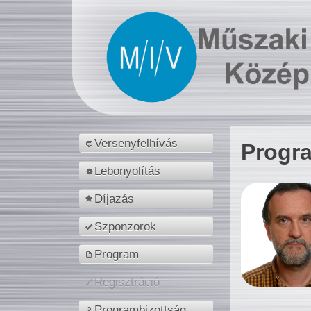
Versenyfelhívás
Progr
Lebonyolítás
Díjazás
Szponzorok
Program
Regisztráció
Programbizottság