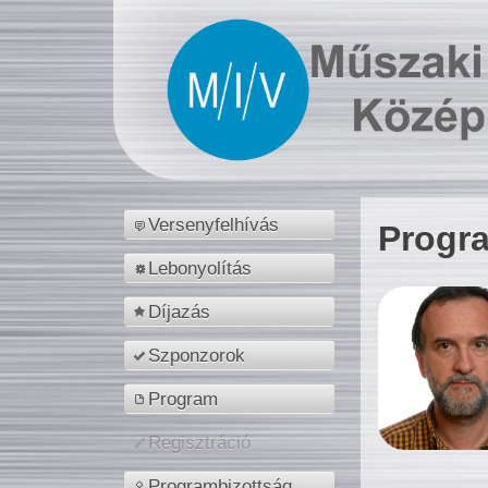
Versenyfelhívás
Progr
Lebonyolítás
Díjazás
Szponzorok
Program
Regisztráció
Programbizottság