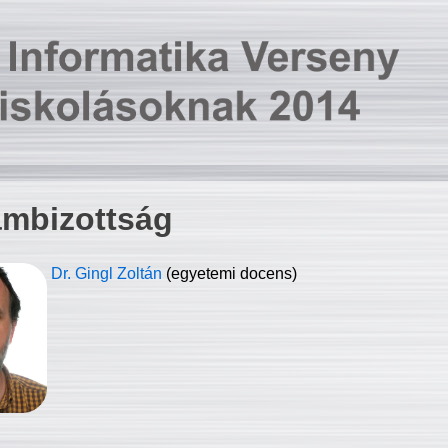
ambizottság
Dr. Gingl Zoltán
(egyetemi docens)