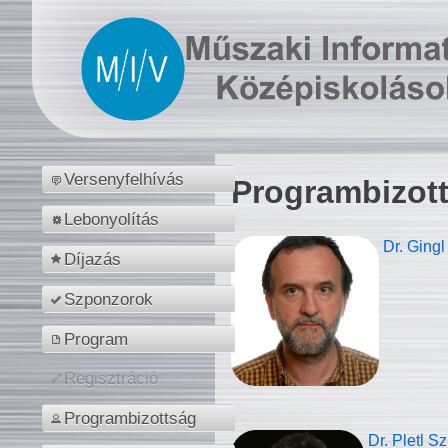
Versenyfelhívás
Programbizot
Lebonyolítás
Dr. Gingl
Díjazás
Szponzorok
Program
Regisztráció
Programbizottság
Dr. Pletl S