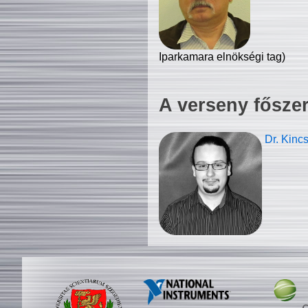
Iparkamara elnökségi tag)
A verseny fősze
Dr. Kinc