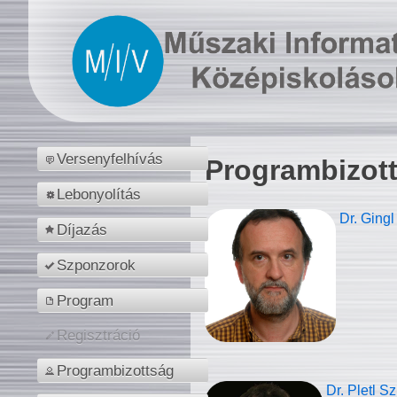
Versenyfelhívás
Programbizot
Lebonyolítás
Dr. Gingl
Díjazás
Szponzorok
Program
Regisztráció
Programbizottság
Dr. Pletl S