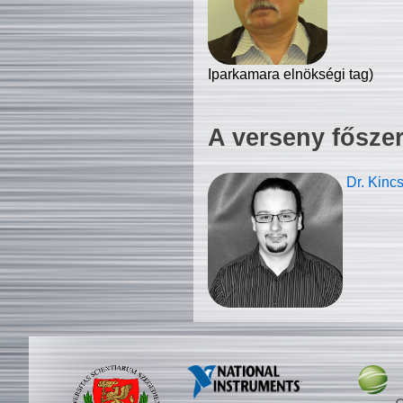
Iparkamara elnökségi tag)
A verseny fősze
Dr. Kinc