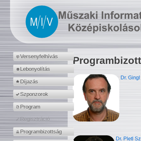
Versenyfelhívás
Programbizot
Lebonyolítás
Dr. Gingl
Díjazás
Szponzorok
Program
Regisztráció
Programbizottság
Dr. Pletl S