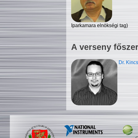
Iparkamara elnökségi tag)
A verseny fősze
Dr. Kinc