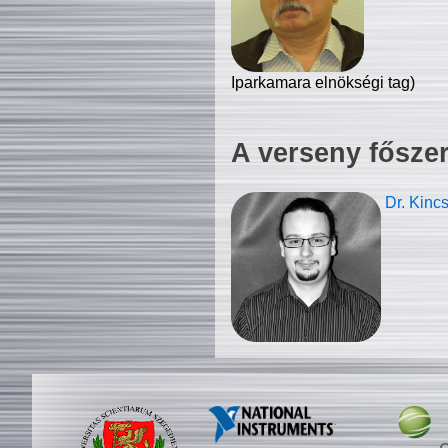
Iparkamara elnökségi tag)
A verseny fősze
Dr. Kinc