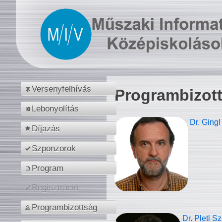
Versenyfelhívás
Programbizot
Lebonyolítás
Dr. Gingl
Díjazás
Szponzorok
Program
Regisztráció
Programbizottság
Dr. Pletl S