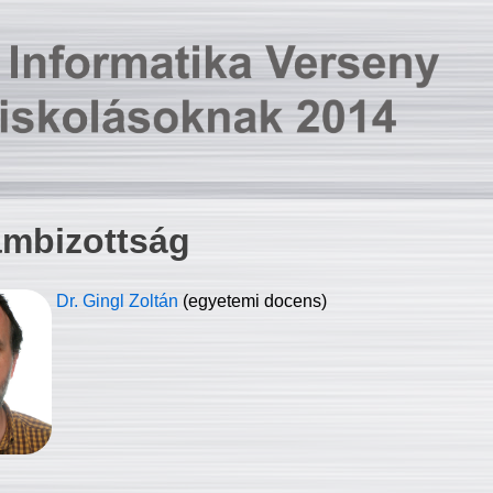
ambizottság
Dr. Gingl Zoltán
(egyetemi docens)