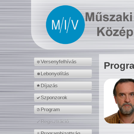
Versenyfelhívás
Progr
Lebonyolítás
Díjazás
Szponzorok
Program
Regisztráció
Programbizottság