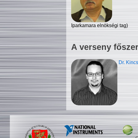
Iparkamara elnökségi tag)
A verseny fősze
Dr. Kinc