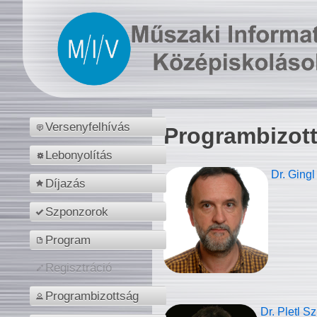
Versenyfelhívás
Programbizot
Lebonyolítás
Dr. Gingl
Díjazás
Szponzorok
Program
Regisztráció
Programbizottság
Dr. Pletl S