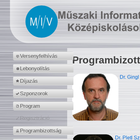
Versenyfelhívás
Programbizot
Lebonyolítás
Dr. Gingl
Díjazás
Szponzorok
Program
Regisztráció
Programbizottság
Dr. Pletl S