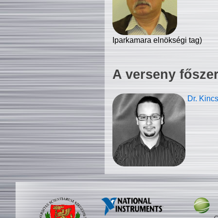
Iparkamara elnökségi tag)
A verseny fősze
Dr. Kinc