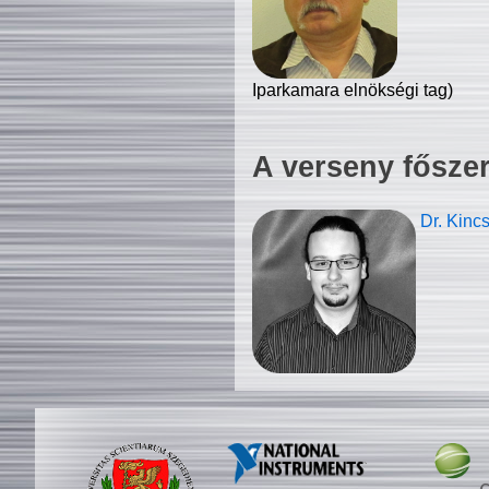
Iparkamara elnökségi tag)
A verseny fősze
Dr. Kinc