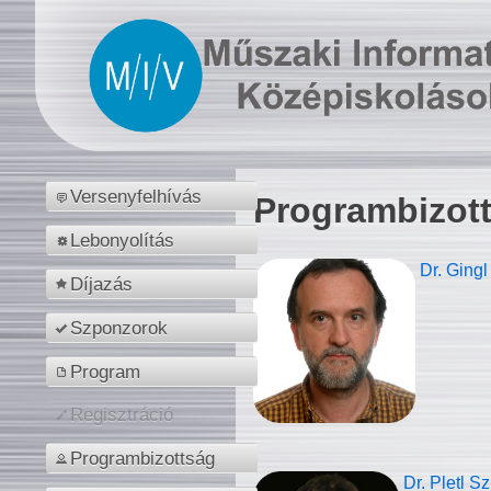
Versenyfelhívás
Programbizot
Lebonyolítás
Dr. Gingl
Díjazás
Szponzorok
Program
Regisztráció
Programbizottság
Dr. Pletl S