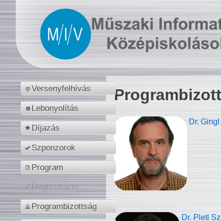
Versenyfelhívás
Programbizot
Lebonyolítás
Dr. Gingl
Díjazás
Szponzorok
Program
Regisztráció
Programbizottság
Dr. Pletl S