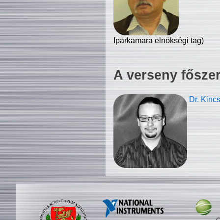
Iparkamara elnökségi tag)
A verseny fősze
Dr. Kinc