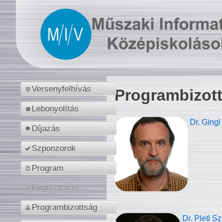
Versenyfelhívás
Programbizot
Lebonyolítás
Dr. Gingl
Díjazás
Szponzorok
Program
Regisztráció
Programbizottság
Dr. Pletl S