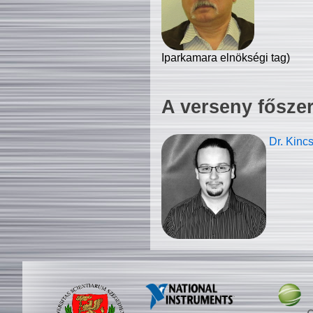
Iparkamara elnökségi tag)
A verseny fősze
Dr. Kinc