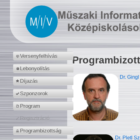
Versenyfelhívás
Programbizot
Lebonyolítás
Dr. Gingl
Díjazás
Szponzorok
Program
Regisztráció
Programbizottság
Dr. Pletl S