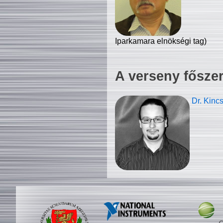
Iparkamara elnökségi tag)
A verseny fősze
Dr. Kinc