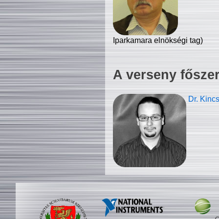
Iparkamara elnökségi tag)
A verseny fősze
Dr. Kinc