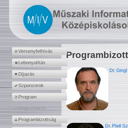
Versenyfelhívás
Programbizot
Lebonyolítás
Dr. Gingl
Díjazás
Szponzorok
Program
Regisztráció
Programbizottság
Dr. Pletl S