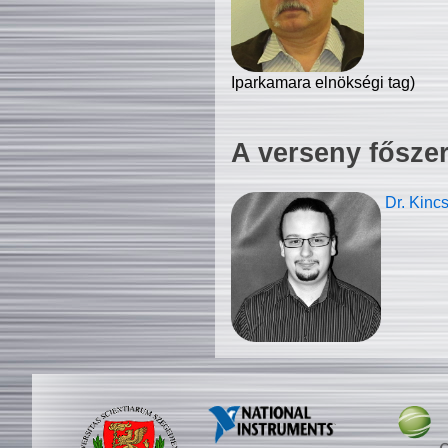
Iparkamara elnökségi tag)
A verseny fősze
Dr. Kinc