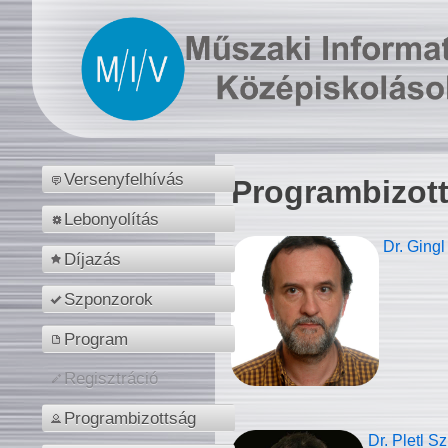
Versenyfelhívás
Programbizot
Lebonyolítás
Dr. Gingl
Díjazás
Szponzorok
Program
Regisztráció
Programbizottság
Dr. Pletl S