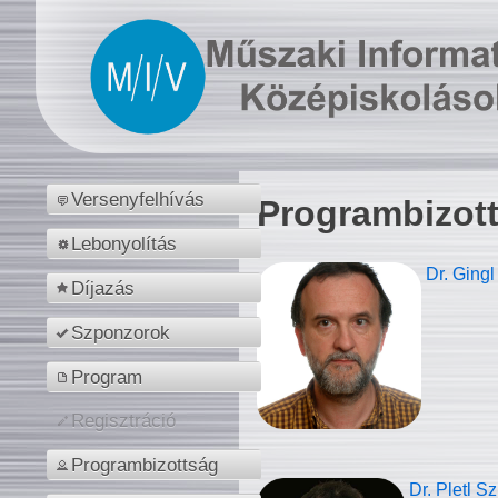
Versenyfelhívás
Programbizot
Lebonyolítás
Dr. Gingl
Díjazás
Szponzorok
Program
Regisztráció
Programbizottság
Dr. Pletl S