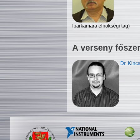
Iparkamara elnökségi tag)
A verseny fősze
Dr. Kinc