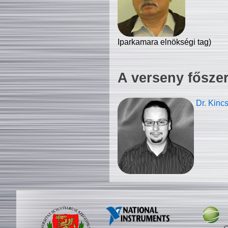
Iparkamara elnökségi tag)
A verseny fősze
Dr. Kinc