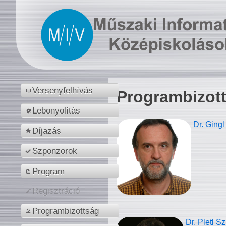
Versenyfelhívás
Programbizot
Lebonyolítás
Dr. Gingl
Díjazás
Szponzorok
Program
Regisztráció
Programbizottság
Dr. Pletl S