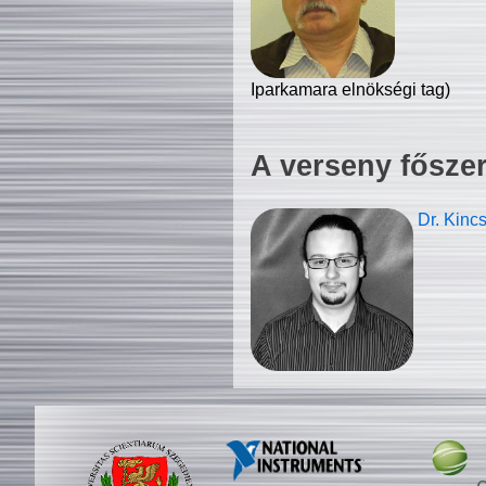
Iparkamara elnökségi tag)
A verseny fősze
Dr. Kinc