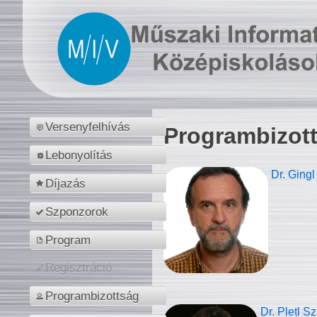
Versenyfelhívás
Programbizot
Lebonyolítás
Dr. Gingl
Díjazás
Szponzorok
Program
Regisztráció
Programbizottság
Dr. Pletl S