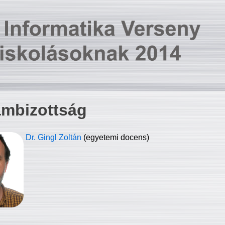
ambizottság
Dr. Gingl Zoltán
(egyetemi docens)