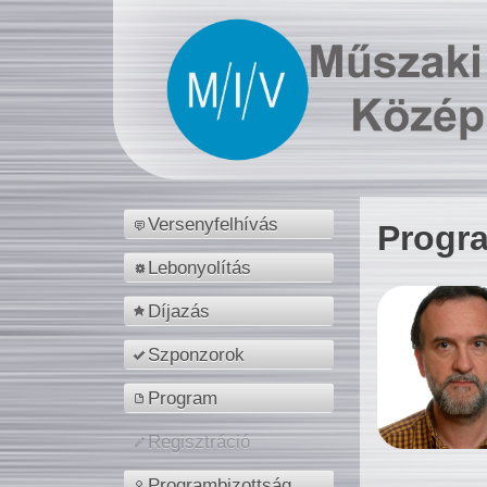
Versenyfelhívás
Progr
Lebonyolítás
Díjazás
Szponzorok
Program
Regisztráció
Programbizottság