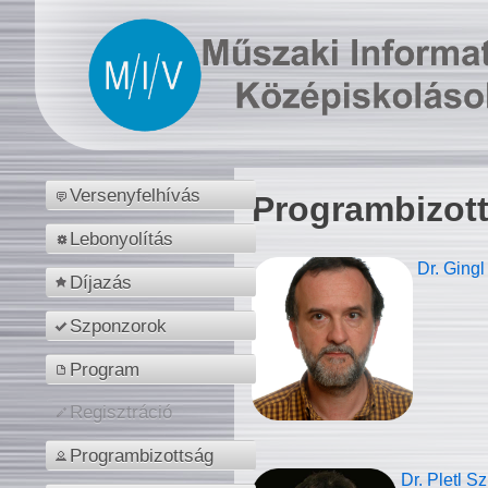
Versenyfelhívás
Programbizot
Lebonyolítás
Dr. Gingl
Díjazás
Szponzorok
Program
Regisztráció
Programbizottság
Dr. Pletl S