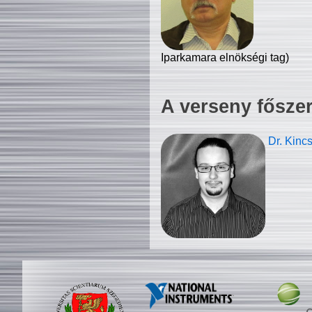
Iparkamara elnökségi tag)
A verseny fősze
Dr. Kinc