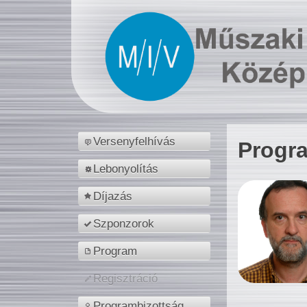
Versenyfelhívás
Progr
Lebonyolítás
Díjazás
Szponzorok
Program
Regisztráció
Programbizottság