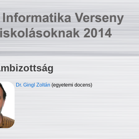
ambizottság
Dr. Gingl Zoltán
(egyetemi docens)