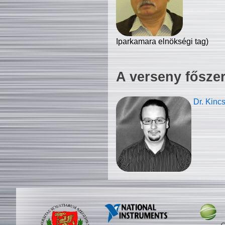
Iparkamara elnökségi tag)
A verseny fősze
Dr. Kinc