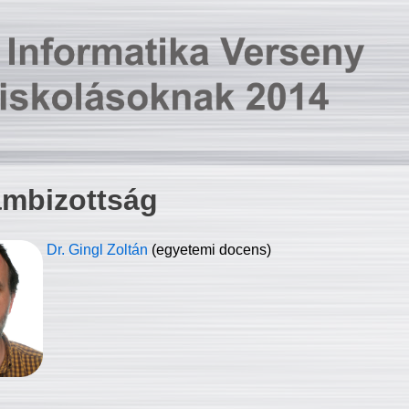
ambizottság
Dr. Gingl Zoltán
(egyetemi docens)