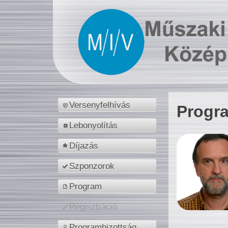
Versenyfelhívás
Progr
Lebonyolítás
Díjazás
Szponzorok
Program
Regisztráció
Programbizottság