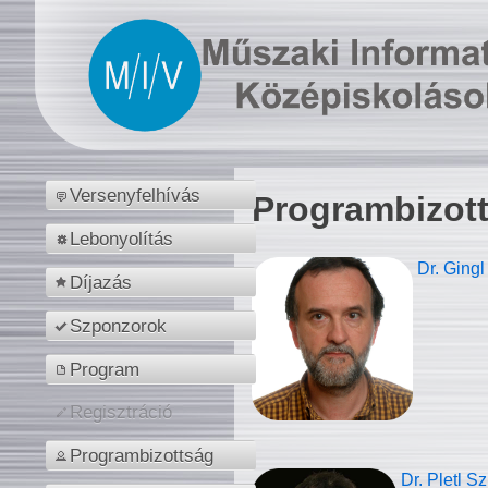
Versenyfelhívás
Programbizot
Lebonyolítás
Dr. Gingl
Díjazás
Szponzorok
Program
Regisztráció
Programbizottság
Dr. Pletl S