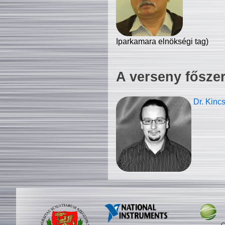
Iparkamara elnökségi tag)
A verseny fősze
Dr. Kinc