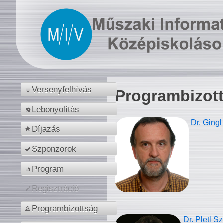
Versenyfelhívás
Programbizot
Lebonyolítás
Dr. Gingl
Díjazás
Szponzorok
Program
Regisztráció
Programbizottság
Dr. Pletl S