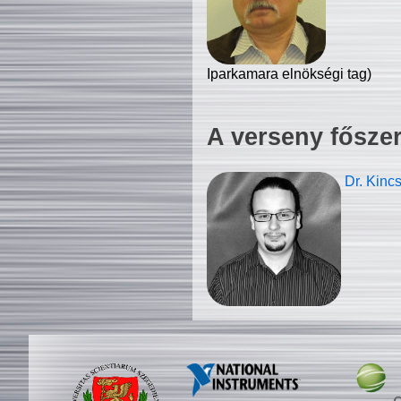
Iparkamara elnökségi tag)
A verseny fősze
Dr. Kinc