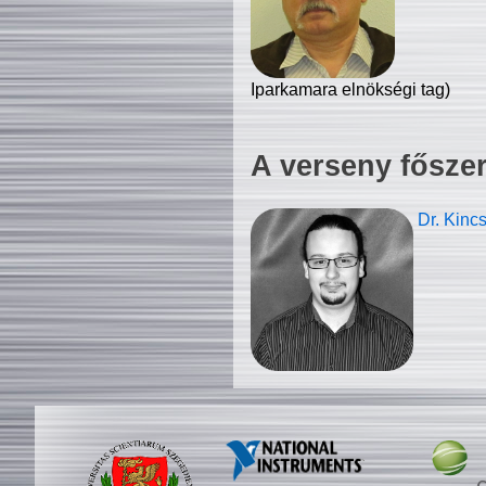
Iparkamara elnökségi tag)
A verseny fősze
Dr. Kinc