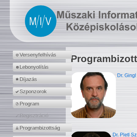
Versenyfelhívás
Programbizot
Lebonyolítás
Dr. Gingl
Díjazás
Szponzorok
Program
Regisztráció
Programbizottság
Dr. Pletl S