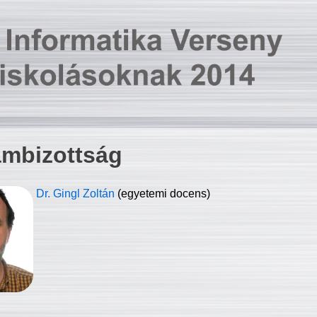
ambizottság
Dr. Gingl Zoltán
(egyetemi docens)