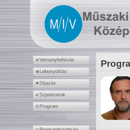
Versenyfelhívás
Progr
Lebonyolítás
Díjazás
Szponzorok
Program
Regisztráció
Programbizottság