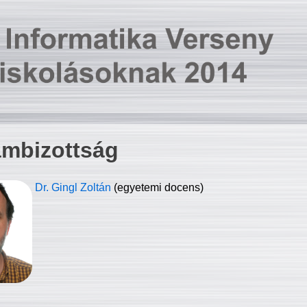
ambizottság
Dr. Gingl Zoltán
(egyetemi docens)