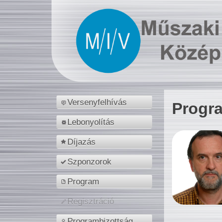
Versenyfelhívás
Progr
Lebonyolítás
Díjazás
Szponzorok
Program
Regisztráció
Programbizottság