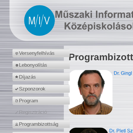
Versenyfelhívás
Programbizot
Lebonyolítás
Dr. Gingl
Díjazás
Szponzorok
Program
Regisztráció
Programbizottság
Dr. Pletl S