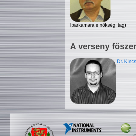
Iparkamara elnökségi tag)
A verseny fősze
Dr. Kinc